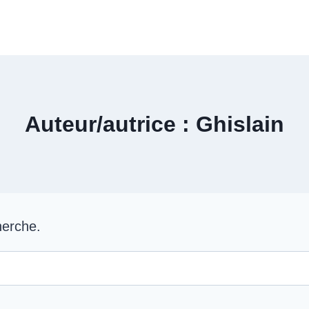
Menu
Réservations
Auteur/autrice : Ghislain
herche.