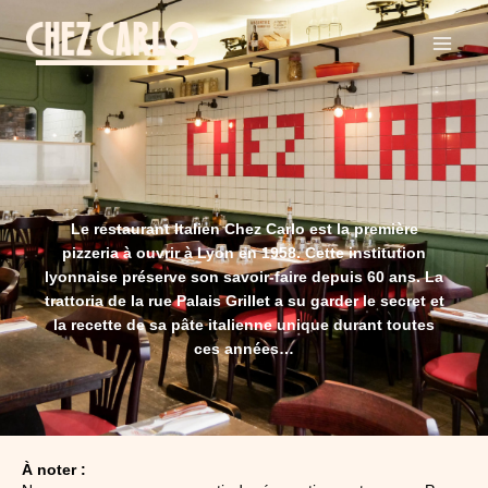
Le restaurant Italien Chez Carlo est la première
pizzeria à ouvrir à Lyon en 1958. Cette institution
lyonnaise préserve son savoir-faire depuis 60 ans. La
trattoria de la rue Palais Grillet a su garder le secret et
la recette de sa pâte italienne unique durant toutes
ces années…
À noter :