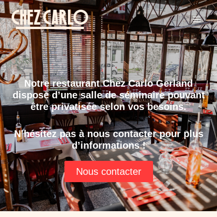
Notre restaurant Chez Carlo Gerland
dispose d’une salle de séminaire pouvant
être privatisée selon vos besoins.
N’hésitez pas à nous contacter pour plus
d’informations !
Nous contacter